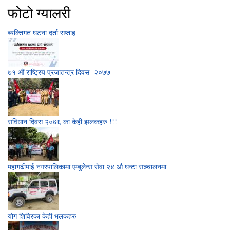
फोटो ग्यालरी
ब्यक्तिगत घटना दर्ता सप्ताह
७१ औं राष्‍ट्रिय प्रजातन्त्र दिवस -२०७७
संविधान दिवस २०७६ का केही झलकहरु !!!
महागढीमाई नगरपालिकामा एम्बुलेन्स सेवा २४ औ घन्टा सञ्‍चालनमा
योग शिविरका केही भलकहरु