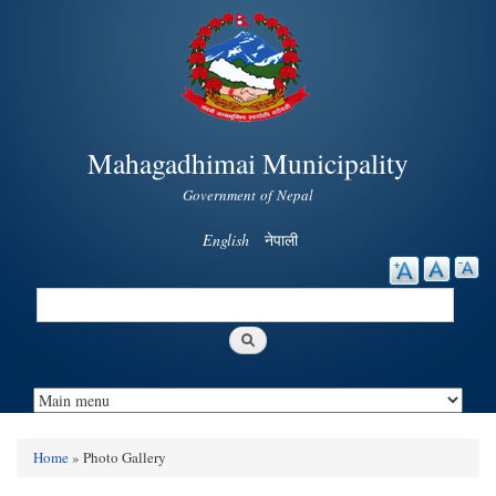
Skip to
main
content
Mahagadhimai Municipality
Government of Nepal
English
नेपाली
Search
Search form
Home
» Photo Gallery
You are here