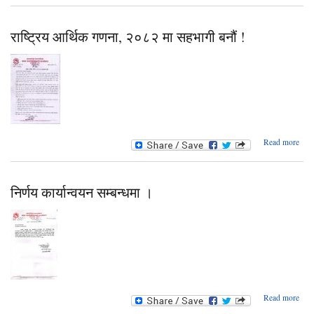
सद
ज्यू
राष्ट्रिय आर्थिक गणना, २०८२ मा सहभागी बनौं !
सम्बन
abo
Read more
राष्ट्
आर्थ
गणन
२०
निर्णय कार्यान्वयन सम्बन्धमा ।
सहभा
बनौ
a
Read more