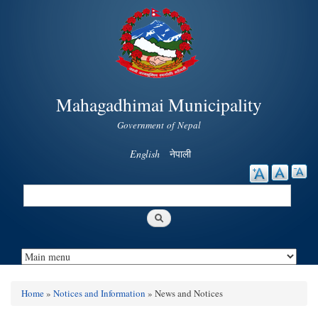
Skip to
main
content
Mahagadhimai Municipality
Government of Nepal
English
नेपाली
Search
Search form
Home
»
Notices and Information
» News and Notices
You are here