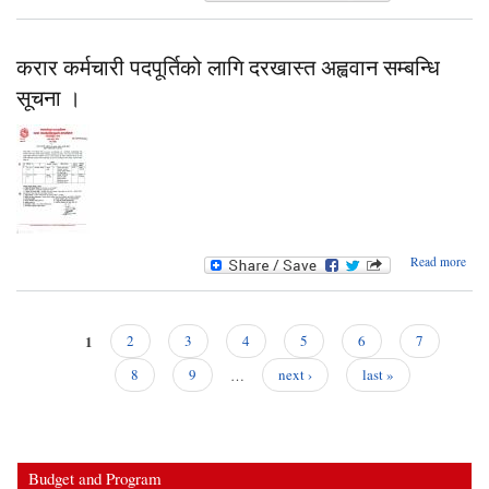
र
सूचन
प
शि
स
करार कर्मचारी पदपूर्तिको लागि दरखास्त अह्ववान सम्बन्धि
सम्बन
सूचना ।
ab
Read more
क
कर्म
पदपूर्
1
2
3
4
5
6
7
दरखा
Pages
अह्
8
9
…
next ›
last »
सम्ब
सूचन
Budget and Program