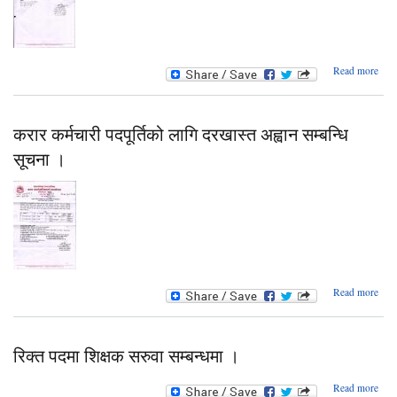
abo
Read more
सूच
सूच
करार कर्मचारी पदपूर्तिको लागि दरखास्त अह्वान सम्बन्धि
सूच
सूचना ।
!
ab
Read more
क
कर्म
पदपूर्
रिक्त पदमा शिक्षक सरुवा सम्बन्धमा ।
दरखा
अह
ab
Read more
सम्ब