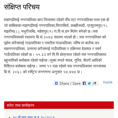
संक्षिप्त परिचय
माहागढीमाई नगरपालिका बारा जिल्लामा रहेको पाँच वटा नगरपालिका मध्य एक हो
जो साबिकका माहागढीमाई नगरपालिका,पिपराबिर्ता, कबहीजब्दी, प्रशुरामपुर(१),
मझरीया(८), मधुरीजब्दि, महेशपुर(१) गा.वि.स.हरु मिलेर बनेको छ।यस
नगरपालिकाको स्थापना बि.सं.२०७३ सालमा भएको हो। यस नगरपालिका को
पूर्वमा करैयामाई गाऊपालिका र पचरौता गाऊपालिका, पश्चि मा कलैया उप-
महानगरपालिका, उत्तरमा करैयामाई गाउँपालिका र दक्षिनमा देवताल र स्वर्ण
गाऊँपालिका रहेको छ। ५५.३२ वर्ग मि.मि क्षेत्रफल रहेको यस नगरपालिकामा
बहुजातिको बसोबास रहेको पाईन्छ।मुख्य रुपले यादब, गुप्ताि, चैधरी आदिको
मिश्रित बसोबास पाईन्छ। जम्मा ११ वडा रहेको यस नगरपालिकामा जनसंख्या
बि.सं. २०६८ को राष्ट्रि्य जनगणना अनुसार ५४,४७४ छ।
English
बजेट तथा कार्यक्रम
१० औं नगर सभा आ.ब. २०८३/०८४