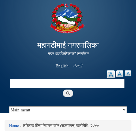
Skip to
main
content
महागढीमाई नगरपालिका
नगर कार्यपालिकाको कार्यालय
English
नेपाली
Search
Search form
Home
» लङ्गिक हिंसा निवारण कोष (सञ्‍चालन) कार्यविधि, २०७७
You are here