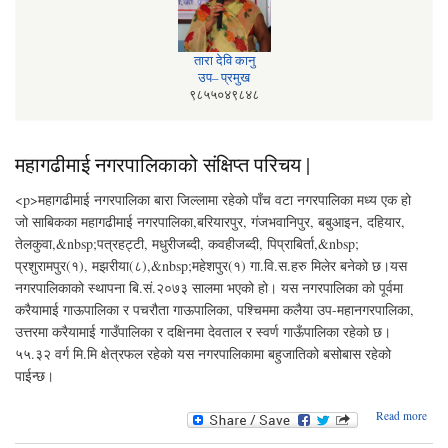
तारा देवि कानु
उप– प्रमुख
९८५५०४९८४८
महागढीमाई नगरपालिकाको संक्षिप्त परिचय |
<p>महागढीमाई नगरपालिका बारा जिल्लामा रहेको पाँच वटा नगरपालिका मध्य एक हो
जो साबिकका महागढीमाई नगरपालिका,बरियारपुर, गंजभवानिपुर, बबुआइन, दहियार,
तेलकुवा,&nbsp;पत्रहट्टी, मधुरीजब्दी, कवहीजब्दी, पिप्राबिर्ता,&nbsp;
प्रशुरामपुर(१), मझरीया(८),&nbsp;महेशपुर(१) गा.वि.स.हरु मिलेर बनेको छ।यस
नगरपालिकाको स्थापना बि.सं.२०७३ सालमा भएको हो। यस नगरपालिका को पूर्वमा
करैयामाई गाऊपालिका र पचरौता गाऊपालिका, पश्‍चिममा कलैया उप-महानगरपालिका,
उत्तरमा करैयामाई गाउँपालिका र दक्षिनमा देवताल र स्वर्ण गाऊँपालिका रहेको छ।
५५.३२ वर्ग मि.मि क्षेत्रफल रहेको यस नगरपालिकामा बहुजातिको बसोबास रहेको
पाईन्छ।
Read more
म
नगरप