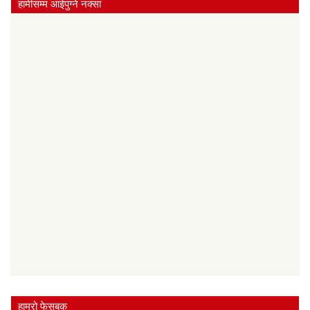
हामीसम्म आईपुग्‍ने नक्सा
हाम्रो फेसबुक