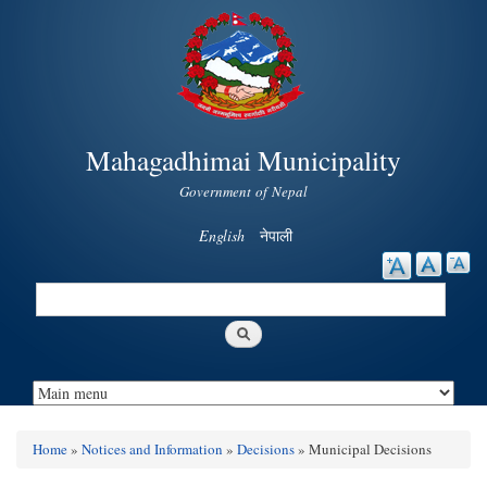
Skip to
main
content
Mahagadhimai Municipality
Government of Nepal
English
नेपाली
Search
Search form
Home
»
Notices and Information
»
Decisions
» Municipal Decisions
You are here