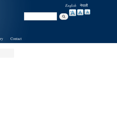
English
नेपाली
Search
Search form
ry
Contact