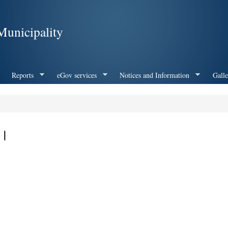
Skip to
main
unicipality
content
Reports
eGov services
Notices and Information
Galle
 ।